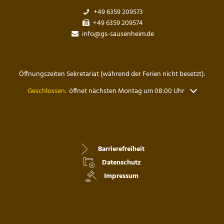
+49 6359 209573
+49 6359 209574
info@gs-sausenheim.de
Öffnungszeiten Sekretariat (während der Ferien nicht besetzt):
Klicken, um weitere Öffnungs- oder Schließzeiten auszublenden
Geschlossen:
öffnet nächsten Montag um 08:00 Uhr
Barrierefreiheit
Datenschutz
Impressum