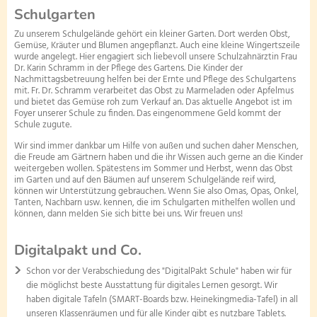
Schulgarten
Zu unserem Schulgelände gehört ein kleiner Garten. Dort werden Obst,
Gemüse, Kräuter und Blumen angepflanzt. Auch eine kleine Wingertszeile
wurde angelegt. Hier engagiert sich liebevoll unsere Schulzahnärztin Frau
Dr. Karin Schramm in der Pflege des Gartens. Die Kinder der
Nachmittagsbetreuung helfen bei der Ernte und Pflege des Schulgartens
mit. Fr. Dr. Schramm verarbeitet das Obst zu Marmeladen oder Apfelmus
und bietet das Gemüse roh zum Verkauf an. Das aktuelle Angebot ist im
Foyer unserer Schule zu finden. Das eingenommene Geld kommt der
Schule zugute.
Wir sind immer dankbar um Hilfe von außen und suchen daher Menschen,
die Freude am Gärtnern haben und die ihr Wissen auch gerne an die Kinder
weitergeben wollen. Spätestens im Sommer und Herbst, wenn das Obst
im Garten und auf den Bäumen auf unserem Schulgelände reif wird,
können wir Unterstützung gebrauchen. Wenn Sie also Omas, Opas, Onkel,
Tanten, Nachbarn usw. kennen, die im Schulgarten mithelfen wollen und
können, dann melden Sie sich bitte bei uns. Wir freuen uns!
Digitalpakt und Co.
Schon vor der Verabschiedung des "DigitalPakt Schule" haben wir für
die möglichst beste Ausstattung für digitales Lernen gesorgt. Wir
haben digitale Tafeln (SMART-Boards bzw. Heinekingmedia-Tafel) in all
unseren Klassenräumen und für alle Kinder gibt es nutzbare Tablets.