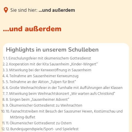
Aktuelles
Sie sind hier:
...und außerdem
Über uns
...und außerdem
Für Eltern
...und
Allgemeines
...und außerdem
außerdem
Eltern-ABC
Highlights in unserem Schulleben
Team
Einschulungsfeier mit ökumenischem Gottesdienst
Kooperation mit der Kita Sausenheim „Kinder-Wingert“
Schulelternbeirat
Unsere Klassen
Mitwirkung bei der Kerweeröffnung in Sausenheim
Teilnahme am Sausenheimer Kerweumzug
Elternbriefe und Informationen
Teilnahme an der Aktion „Tulpen für Brot“
Betreuung
Große Weihnachtsfeier in der Turnhalle mit Aufführungen aller Klassen
Mitwirkung beim Weihnachtskonzert „Wir warten aufs Christkind“
Formulare
Singen beim „Sausenheimer Advent“
Gebäude und Schulgelände
Ökumenischer Gottesdienst zu Weihnachten
Fasnachtstreiben mit Besuch der Sausrumer Hexen, Kostümschau und
Online Vormerkung Betreuende G
Mitbring-Buffet
Schulordnung
Ökumenischer Gottesdienst zu Ostern
Bundesjugendspiele/Sport- und Spielefest