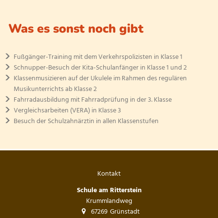
Was es sonst noch gibt
Fußgänger-Training mit dem Verkehrspolizisten in Klasse 1
Schnupper-Besuch der Kita-Schulanfänger in Klasse 1 und 2
Klassenmusizieren auf der Ukulele im Rahmen des regulären
Musikunterrichts ab Klasse 2
Fahrradausbildung mit Fahrradprüfung in der 3. Klasse
Vergleichsarbeiten (VERA) in Klasse 3
Besuch der Schulzahnärztin in allen Klassenstufen
Kontakt
Schule am Ritterstein
Krummlandweg
67269
Grünstadt